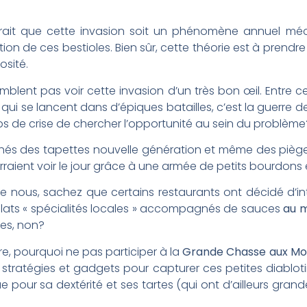
lerait que cette invasion soit un phénomène annuel m
tion de ces bestioles. Bien sûr, cette théorie est à prend
osité.
semblent pas voir cette invasion d’un très bon œil. Entre 
qui se lancent dans d’épiques batailles, c’est la guerre d
ps de crise de chercher l’opportunité au sein du problème
chés des tapettes nouvelle génération et même des pièges
rraient voir le jour grâce à une armée de petits bourdons
e nous, sachez que certains restaurants ont décidé d’i
plats « spécialités locales » accompagnés de sauces
au 
les, non?
re, pourquoi ne pas participer à la
Grande Chasse aux M
es stratégies et gadgets pour capturer ces petites diablot
 pour sa dextérité et ses tartes (qui ont d’ailleurs gran