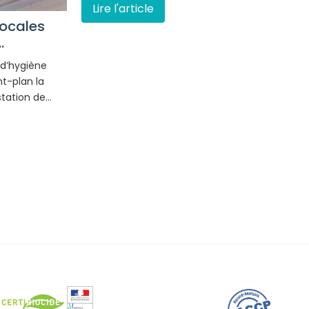
Lire l'article
locales
.
 d’hygiène
nt-plan la
station de…