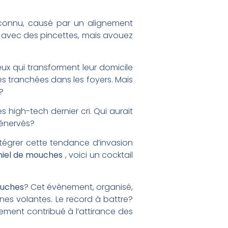
éconnu, causé par un alignement
re avec des pincettes, mais avouez
ceux qui transforment leur domicile
es tranchées dans les foyers. Mais
?
 high-tech dernier cri. Qui aurait
 énervés?
ntégrer cette tendance d’invasion
miel de mouches
, voici un cocktail
ouches
? Cet évènement, organisé,
ines volantes. Le record à battre?
dement contribué à l’attirance des