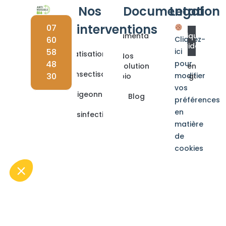
Nos
Documentation
Legal
interventions
07
Documentations
Politique de
60
Cliquez-
confidentialité
58
ici
Dératisation
Nos
48
pour
solutions
Mentions
Désinsectisation
30
modifier
bio
Légales
vos
Dépigeonnage
Blog
préférences
en
Désinfection
matière
de
cookies