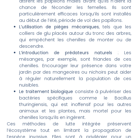
attirent les papillons mâles avant qu’ils n’aient la
chance de féconder les femelles. Ils sont
particulièrement efficaces lorsqu’ils sont installés
au début de l’été, période de vol des papillons.
L’utilisation de pièges mécaniques
, tels que les
colliers de glu placés autour du tronc des arbres,
qui empêchent les chenilles de monter ou de
descendre.
L’introduction de prédateurs naturels
: Les
mésanges, par exemple, sont friandes de ces
chenilles. Encourager leur présence dans votre
jardin par des mangeoires ou nichoirs peut aider
à réguler naturellement la population de ces
nuisibles.
Le traitement biologique
consiste à pulvériser des
bactéries spécifiques comme le Bacillus
thuringiensis, qui est inoffensif pour les autres
animaux et les plantes, mais mortel pour les
chenilles lorsqu’ils en ingèrent.
Ces méthodes de lutte intégrée préservent
l’écosystème tout en limitant la propagation de
l’espèce invasive. Elles sont à privilégier pour un