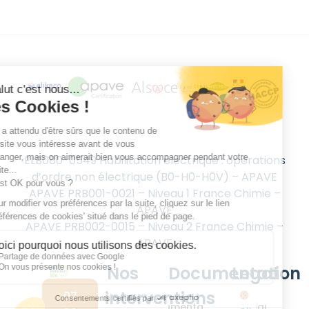
ELB080-0549 Habilitation électrique : opérations
d’ordre non électrique (B0-H0-H0V) – APAVE
APAVE PRB001-0021 – Niveau 1 France Chimie –
APAVE
APAVE PRB002-0015 – Niveau 2 France Chimie –
APAVE
Nos
Documentation
Legal
interventions
07
Documentations
Politique de