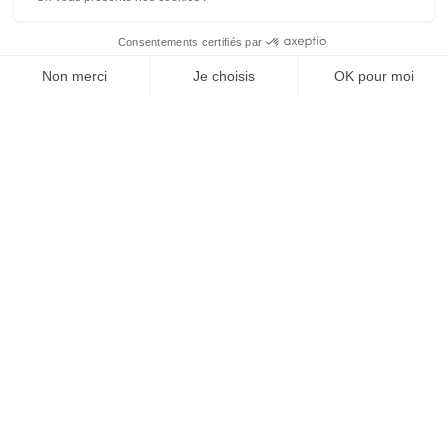
Lire l'article
ELB080-0549 Habilitation électrique : opérations
d’ordre non électrique (B0-H0-H0V) – APAVE
APAVE PRB001-0021 – Niveau 1 France Chimie –
APAVE
APAVE PRB002-0015 – Niveau 2 France Chimie –