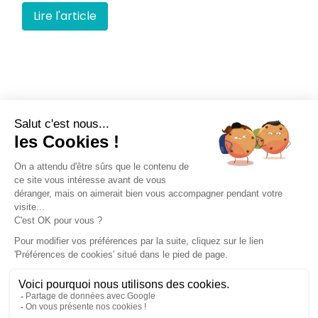
Lire l'article
ELB080-0549 Habilitation électrique : opérations
d’ordre non électrique (B0-H0-H0V) – APAVE
APAVE PRB001-0021 – Niveau 1 France Chimie –
APAVE
APAVE PRB002-0015 – Niveau 2 France Chimie –