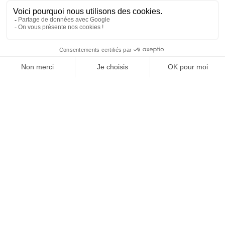
Découvrir des punaises de lit dans son propre foyer
peut déclencher une alarme silencieuse, provoquant à
la…
Lire l'article
ELB080-0549 Habilitation électrique : opérations
d’ordre non électrique (B0-H0-H0V) – APAVE