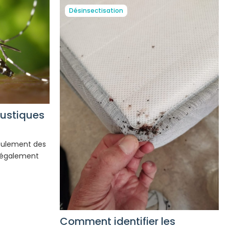
Désinsectisation
oustiques
eulement des
t également
Comment identifier les