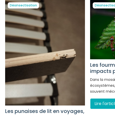
Désinsectisation
Désinsectis
Les fourmi
impacts po
Dans la mosa
écosystèmes, 
souvent méco
Lire l'artic
Les punaises de lit en voyages,