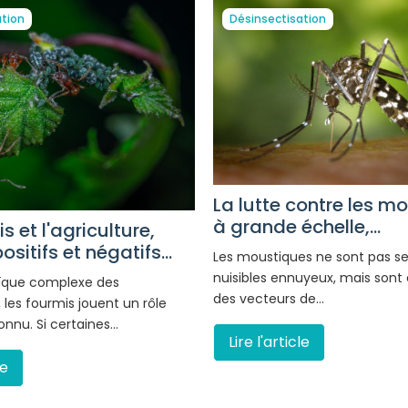
ation
Désinsectisation
La lutte contre les m
à grande échelle,...
s et l'agriculture,
sitifs et négatifs...
Les moustiques ne sont pas s
nuisibles ennuyeux, mais son
ïque complexe des
des vecteurs de…
les fourmis jouent un rôle
nnu. Si certaines…
Lire l'article
le