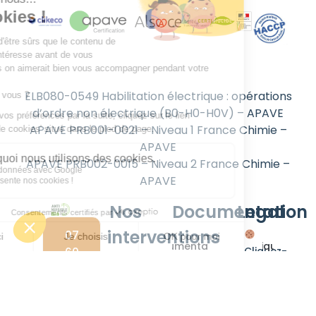
ELB080-0549 Habilitation électrique : opérations
d’ordre non électrique (B0-H0-H0V) – APAVE
APAVE PRB001-0021 – Niveau 1 France Chimie –
APAVE
APAVE PRB002-0015 – Niveau 2 France Chimie –
APAVE
Nos
Documentation
Legal
interventions
07
Documentations
Politique de
60
Cliquez-
confidentialité
58
ici
Dératisation
Nos
48
pour
solutions
Mentions
Désinsectisation
30
modifier
bio
Légales