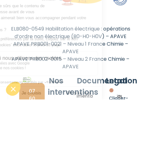
ELB080-0549 Habilitation électrique : opérations
d’ordre non électrique (B0-H0-H0V) – APAVE
APAVE PRB001-0021 – Niveau 1 France Chimie –
APAVE
APAVE PRB002-0015 – Niveau 2 France Chimie –
APAVE
Nos
Documentation
Legal
interventions
07
Documentations
Politique de
60
Cliquez-
confidentialité
58
ici
Dératisation
Nos
48
pour
solutions
Mentions
Désinsectisation
30
modifier
bio
Légales
vos
Dépigeonnage
Blog
préférences