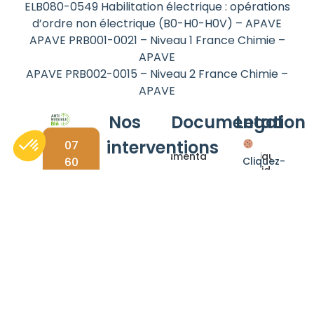
ELB080-0549 Habilitation électrique : opérations
d’ordre non électrique (B0-H0-H0V) – APAVE
APAVE PRB001-0021 – Niveau 1 France Chimie –
APAVE
APAVE PRB002-0015 – Niveau 2 France Chimie –
APAVE
Nos
Documentation
Legal
interventions
07
Documentations
Politique de
60
Cliquez-
confidentialité
58
ici
Dératisation
Nos
48
pour
solutions
Mentions
Désinsectisation
30
modifier
bio
Légales
vos
Dépigeonnage
Blog
préférences
en
Désinfection
matière
de
cookies