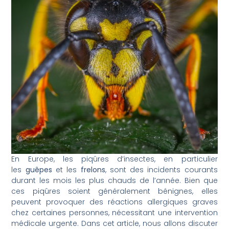
En Europe, les piqûres d’insectes, en particulier
les
guêpes
et les
frelons
, sont des incidents courants
durant les mois les plus chauds de l’année. Bien que
ces piqûres soient généralement bénignes, elles
peuvent provoquer des réactions allergiques graves
chez certaines personnes, nécessitant une intervention
médicale urgente. Dans cet article, nous allons discuter