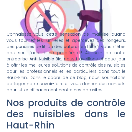
Connaissez-vous cette sensation de malaise quand
vous tournez les lumières et apercevez des
rongeurs
,
des
punaises
de
lit
, ou des
cafards
en fuite ? Vous n’êtes
pas seul face à ce problème ! Au sein de notre
entreprise
Anti Nuisible Bio
, nous travaillons chaque jour
à offrir les meilleures solutions de contrôle des nuisibles
pour les professionnels et les particuliers dans tout le
Haut-Rhin. Dans le cadre de ce blog, nous souhaitons
partager notre savoir-faire et vous donner des conseils
pour lutter efficacement contre ces parasites.
Nos produits de contrôle
des nuisibles dans le
Haut-Rhin