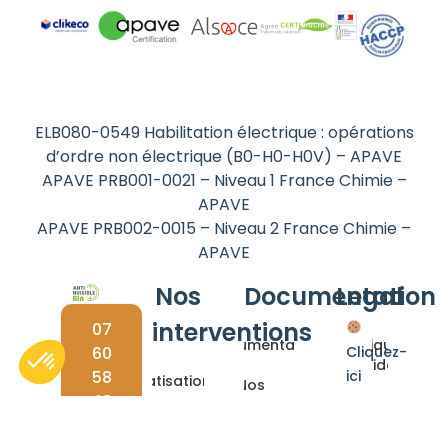
ELB080-0549 Habilitation électrique : opérations
d’ordre non électrique (B0-H0-H0V) – APAVE
APAVE PRB001-0021 – Niveau 1 France Chimie –
APAVE
APAVE PRB002-0015 – Niveau 2 France Chimie –
APAVE
Nos
Documentation
Legal
interventions
07
Documentations
Politique de
60
Cliquez-
confidentialité
58
ici
Dératisation
Nos
48
pour
solutions
Mentions
Désinsectisation
30
modifier
bio
Légales
vos