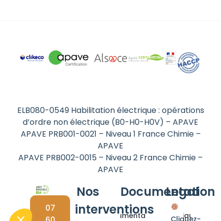
ELB080-0549 Habilitation électrique : opérations
d’ordre non électrique (B0-H0-H0V) – APAVE
APAVE PRB001-0021 – Niveau 1 France Chimie –
APAVE
APAVE PRB002-0015 – Niveau 2 France Chimie –
APAVE
Nos
Documentation
Legal
interventions
07
Documentations
Politique de
60
Cliquez-