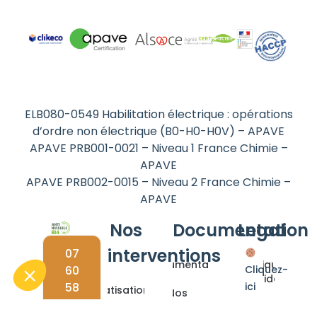
ELB080-0549 Habilitation électrique : opérations
d’ordre non électrique (B0-H0-H0V) – APAVE
APAVE PRB001-0021 – Niveau 1 France Chimie –
APAVE
APAVE PRB002-0015 – Niveau 2 France Chimie –
APAVE
Nos
Documentation
Legal
interventions
07
Documentations
Politique de
60
Cliquez-
confidentialité
58
ici
Dératisation
Nos
48
pour
solutions
Mentions