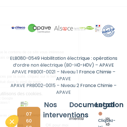
ELB080-0549 Habilitation électrique : opérations
d’ordre non électrique (B0-H0-H0V) – APAVE
APAVE PRB001-0021 – Niveau 1 France Chimie –
APAVE
APAVE PRB002-0015 – Niveau 2 France Chimie –
APAVE
Nos
Documentation
Legal
interventions
07
Documentations
Politique de
60
Cliquez-
confidentialité