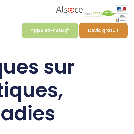
Appelez-nous
Devis gratuit
ques sur
iques,
ladies