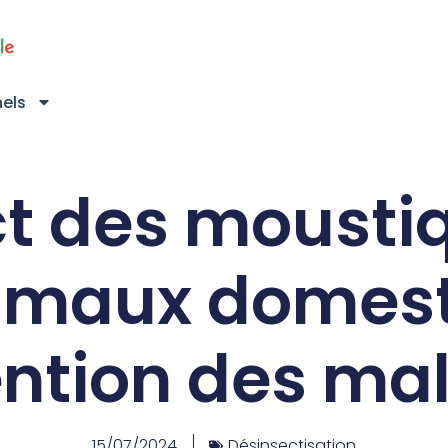
nels
t des mousti
nimaux domest
ntion des ma
15/07/2024
Désinsectisation