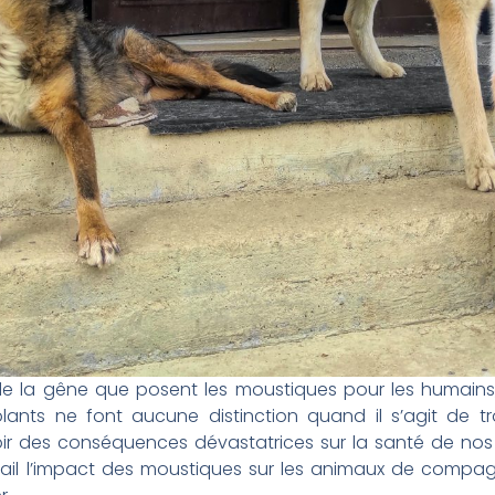
 la gêne que posent les moustiques pour les humains, 
olants ne font aucune distinction quand il s’agit de tr
ir des conséquences dévastatrices sur la santé de no
tail l’impact des moustiques sur les animaux de compagn