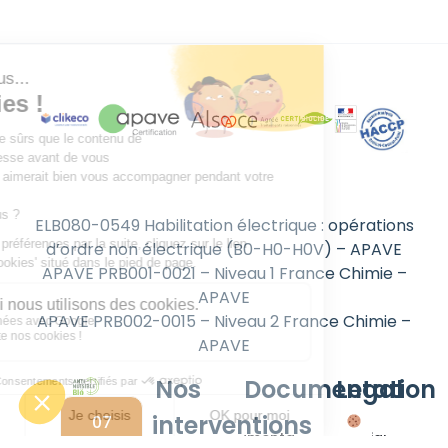
ELB080-0549 Habilitation électrique : opérations
d’ordre non électrique (B0-H0-H0V) – APAVE
APAVE PRB001-0021 – Niveau 1 France Chimie –
APAVE
APAVE PRB002-0015 – Niveau 2 France Chimie –
APAVE
Nos
Documentation
Legal
interventions
07
Documentations
Politique de
60
Cliquez-