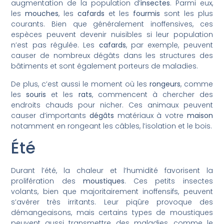
augmentation de la population d’
insectes
. Parmi eux,
les
mouches
, les
cafards
et les
fourmis
sont les plus
courants. Bien que généralement inoffensives, ces
espèces peuvent devenir nuisibles si leur population
n’est pas régulée. Les
cafards
, par exemple, peuvent
causer de nombreux dégâts dans les structures des
bâtiments et sont également porteurs de maladies.
De plus, c’est aussi le moment où les
rongeurs
, comme
les
souris
et les
rats
, commencent à chercher des
endroits chauds pour nicher. Ces animaux peuvent
causer d’importants
dégâts
matériaux à votre
maison
notamment en rongeant les câbles, l’isolation et le bois.
Été
Durant l’été, la chaleur et l’humidité favorisent la
prolifération des
moustiques
. Ces petits insectes
volants, bien que majoritairement inoffensifs, peuvent
s’avérer très irritants. Leur piqûre provoque des
démangeaisons, mais certains types de moustiques
peuvent aussi transmettre des maladies, comme le