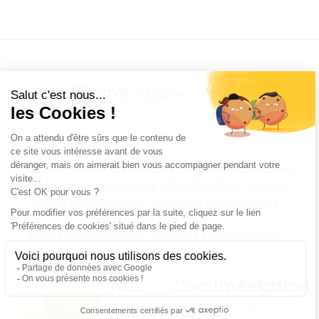
ELB080-0549 Habilitation électrique : opérations
d’ordre non électrique (B0-H0-H0V) – APAVE
APAVE PRB001-0021 – Niveau 1 France Chimie –
APAVE
APAVE PRB002-0015 – Niveau 2 France Chimie –
APAVE
Nos
Documentation
Legal
interventions
07