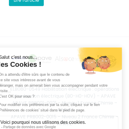
Lire l'article
ELB080-0549 Habilitation électrique : opérations
d’ordre non électrique (B0-H0-H0V) – APAVE
APAVE PRB001-0021 – Niveau 1 France Chimie –
APAVE
APAVE PRB002-0015 – Niveau 2 France Chimie –
APAVE