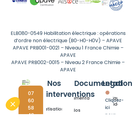
ELB080-0549 Habilitation électrique : opérations
d’ordre non électrique (B0-H0-H0V) – APAVE
APAVE PRB001-0021 – Niveau 1 France Chimie –
APAVE
APAVE PRB002-0015 – Niveau 2 France Chimie –
APAVE
Nos
Documentation
Legal
interventions
07
Documentations
Politique de
60
Cliquez-
confidentialité
58
ici
Dératisation
Nos
48
pour
solutions
Mentions
Désinsectisation
30
modifier
bio
Légales
vos
Dépigeonnage
Blog