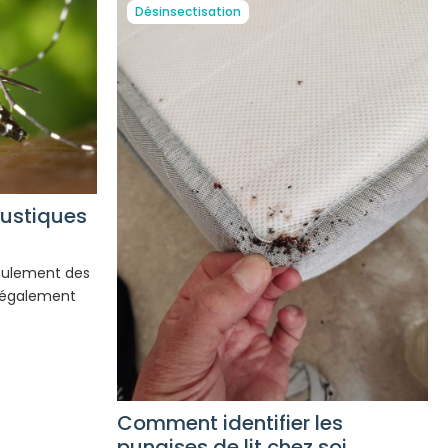
Désinsectisation
oustiques
eulement des
t également
Comment identifier les
punaises de lit chez soi,...