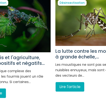
ation
Désinsectisation
La lutte contre les m
à grande échelle,...
s et l'agriculture,
sitifs et négatifs...
Les moustiques ne sont pas s
nuisibles ennuyeux, mais son
ïque complexe des
des vecteurs de…
les fourmis jouent un rôle
nnu. Si certaines…
Lire l'article
le