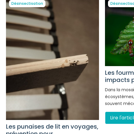
Désinsectisation
Désinsectis
Les fourmi
impacts po
Dans la mosa
écosystèmes, 
souvent méco
Lire l'artic
Les punaises de lit en voyages,
prévention pour...