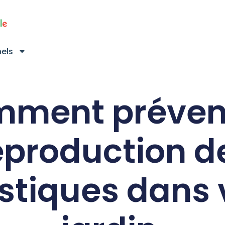
nels
ment préveni
eproduction d
tiques dans 