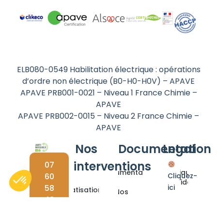
ELB080-0549 Habilitation électrique : opérations
d’ordre non électrique (B0-H0-H0V) – APAVE
APAVE PRB001-0021 – Niveau 1 France Chimie –
APAVE
APAVE PRB002-0015 – Niveau 2 France Chimie –
APAVE
Nos
Documentation
Legal
interventions
07
Documentations
Politique de
60
Cliquez-
confidentialité
58
ici
Dératisation
Nos
48
pour
solutions
Mentions
Désinsectisation
30
modifier
bio
Légales