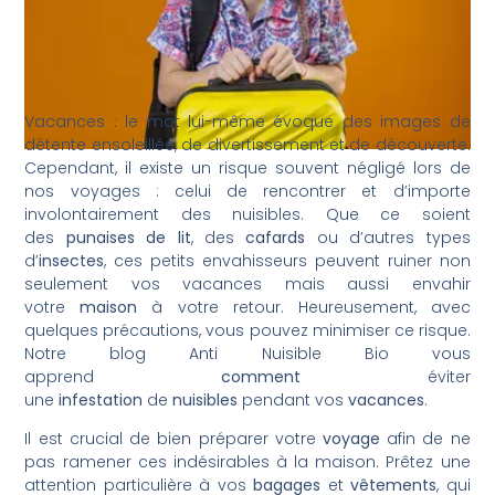
Vacances : le mot lui-même évoque des images de
détente ensoleillée, de divertissement et de découverte.
Cependant, il existe un risque souvent négligé lors de
nos voyages : celui de rencontrer et d’importe
involontairement des nuisibles. Que ce soient
des
punaises de lit
, des
cafards
ou d’autres types
d’
insectes
, ces petits envahisseurs peuvent ruiner non
seulement vos vacances mais aussi envahir
votre
maison
à votre retour. Heureusement, avec
quelques précautions, vous pouvez minimiser ce risque.
Notre blog Anti Nuisible Bio vous
apprend
comment
éviter
une
infestation
de
nuisibles
pendant vos
vacances
.
Il est crucial de bien préparer votre
voyage
afin de ne
pas ramener ces indésirables à la maison. Prêtez une
attention particulière à vos
bagages
et
vêtements
, qui